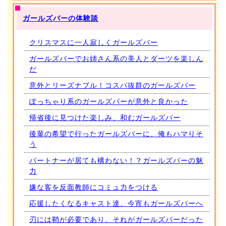
ガールズバーの体験談
クリスマスに一人寂しくガールズバー
ガールズバーでお姉さん系の美人とダーツを楽しん
だ
意外とリーズナブル！コスパ抜群のガールズバー
ぽっちゃり系のガールズバーが意外と良かった
帰省後に見つけた楽しみ、和むガールズバー
後輩の希望で行ったガールズバーに、俺もハマりそ
う
パートナーが居ても構わない！？ガールズバーの魅
力
嫌な客を反面教師にコミュ力をつける
応援したくなるキャスト達、今宵もガールズバーへ
刃には鞘が必要であり、それがガールズバーだった