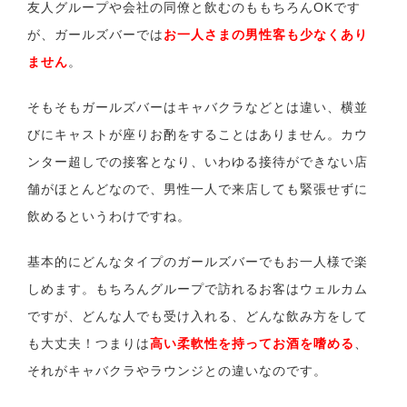
友人グループや会社の同僚と飲むのももちろんOKです
が、ガールズバーでは
お一人さまの男性客も少なくあり
ません
。
そもそもガールズバーはキャバクラなどとは違い、横並
びにキャストが座りお酌をすることはありません。カウ
ンター超しでの接客となり、いわゆる接待ができない店
舗がほとんどなので、男性一人で来店しても緊張せずに
飲めるというわけですね。
基本的にどんなタイプのガールズバーでもお一人様で楽
しめます。もちろんグループで訪れるお客はウェルカム
ですが、どんな人でも受け入れる、どんな飲み方をして
も大丈夫！つまりは
高い柔軟性を持ってお酒を嗜める
、
それがキャバクラやラウンジとの違いなのです。