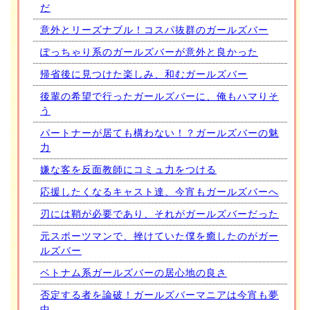
だ
意外とリーズナブル！コスパ抜群のガールズバー
ぽっちゃり系のガールズバーが意外と良かった
帰省後に見つけた楽しみ、和むガールズバー
後輩の希望で行ったガールズバーに、俺もハマりそ
う
パートナーが居ても構わない！？ガールズバーの魅
力
嫌な客を反面教師にコミュ力をつける
応援したくなるキャスト達、今宵もガールズバーへ
刃には鞘が必要であり、それがガールズバーだった
元スポーツマンで、挫けていた僕を癒したのがガー
ルズバー
ベトナム系ガールズバーの居心地の良さ
否定する者を論破！ガールズバーマニアは今宵も夢
中