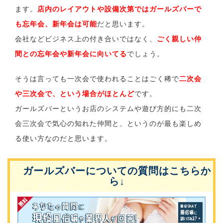
ます。
店内のレイアウトや設備次第ではガールズバーで
も忘年会、新年会は可能
だと思います。
会社などビジネス上の付き合いではなく、
ごく親しい仲
間との忘年会や新年会に向いてる
でしょう。
そうは言っても一次会で使われることはごく稀で
二次会
や三次会で、という場合がほとんど
です。
ガールズバーというお店のシステムや遊び方的にも二次
会三次会で気心の知れた仲間と、というのが最も楽しめ
る使い方なのだと思います。
ガールズバーについての質問はこちらか
ら↓