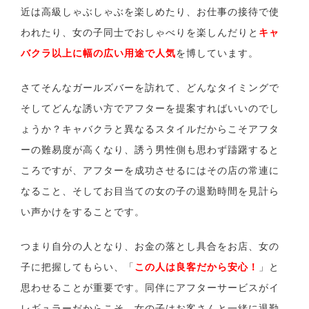
近は高級しゃぶしゃぶを楽しめたり、お仕事の接待で使
われたり、女の子同士でおしゃべりを楽しんだりと
キャ
バクラ以上に幅の広い用途で人気
を博しています。
さてそんなガールズバーを訪れて、どんなタイミングで
そしてどんな誘い方でアフターを提案すればいいのでし
ょうか？キャバクラと異なるスタイルだからこそアフタ
ーの難易度が高くなり、誘う男性側も思わず躊躇すると
ころですが、アフターを成功させるにはその店の常連に
なること、そしてお目当ての女の子の退勤時間を見計ら
い声かけをすることです。
つまり自分の人となり、お金の落とし具合をお店、女の
子に把握してもらい、「
この人は良客だから安心！
」と
思わせることが重要です。同伴にアフターサービスがイ
レギュラーだからこそ、女の子はお客さんと一緒に退勤