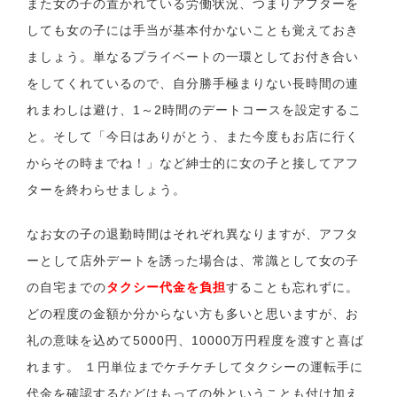
また女の子の置かれている労働状況、つまりアフターを
しても女の子には手当が基本付かないことも覚えておき
ましょう。単なるプライベートの一環としてお付き合い
をしてくれているので、自分勝手極まりない長時間の連
れまわしは避け、1～2時間のデートコースを設定するこ
と。そして「今日はありがとう、また今度もお店に行く
からその時までね！」など紳士的に女の子と接してアフ
ターを終わらせましょう。
なお女の子の退勤時間はそれぞれ異なりますが、アフタ
ーとして店外デートを誘った場合は、常識として女の子
の自宅までの
タクシー代金を負担
することも忘れずに。
どの程度の金額か分からない方も多いと思いますが、お
礼の意味を込めて5000円、10000万円程度を渡すと喜ば
れます。 １円単位までケチケチしてタクシーの運転手に
代金を確認するなどはもっての外ということも付け加え