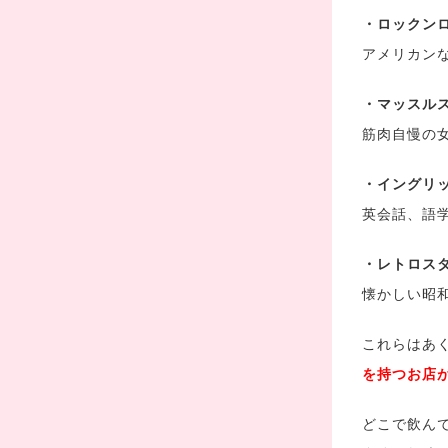
・ロックン
アメリカン
・マッスル
筋肉自慢の
・イングリ
英会話、語
・レトロス
懐かしい昭
これらはあ
を持つお店
どこで飲ん