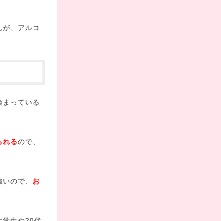
んが、アルコ
染まっている
。
られる
ので、
強いので、
お
学生や20代