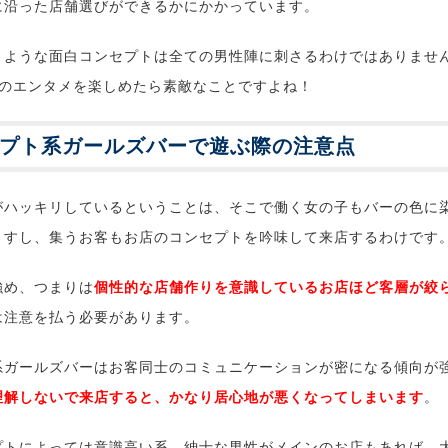
に沿った店舗選びができるかにかかっています。
くような面白コンセプトは全ての男性陣に刺さるわけではありませ
αのエンタメを楽しめたら素敵なことですよね！
プト系ガールズバーで遊ぶ際の注意点
がハッキリしているということは、そこで働く女の子もバーの色に
ますし、集うお客もお店のコンセプトを吟味して来店するわけです
強め、つまりは
個性的な店舗作りを意識しているお店ほど客層が絞
は注意を払う必要があります。
系ガールズバーはお客同士のコミュニケーションが密になる傾向が
理解しないで来店すると、かなり居心地が悪くなってしまいます
。
プトによっては意識高い系、紳士な男性がメインのお店もあれば、大