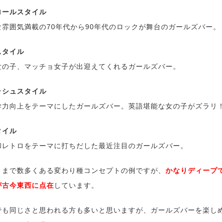
ロールスタイル
な雰囲気満載の70年代から90年代のロックが舞台のガールズバー。
スタイル
女の子、マッチョ女子が出迎えてくれるガールズバー。
ッシュスタイル
学力向上をテーマにしたガールズバー。英語堪能な女の子がズラリ
タイル
和レトロをテーマに打ちだした最近注目のガールズバー。
くまで数多くある変わり種コンセプトの例ですが、
かなりディープ
が古今東西に点在
しています。
でも同じさと思われる方も多いと思いますが、ガールズバーを楽し