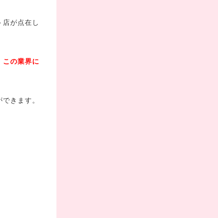
ト店が点在し
、
この業界に
ができます。