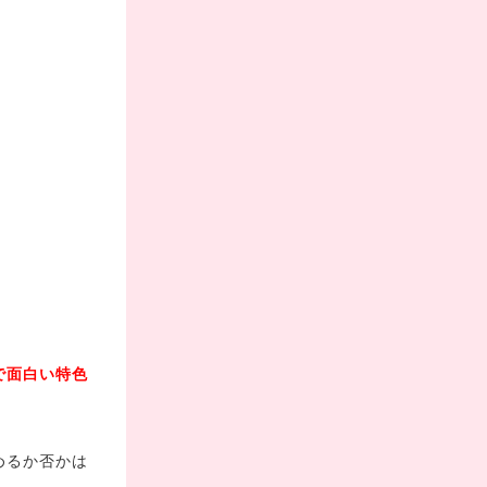
！
で面白い特色
めるか否かは