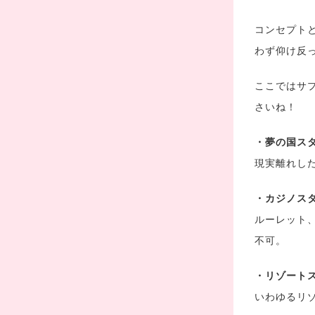
コンセプト
わず仰け反
ここではサ
さいね！
・夢の国ス
現実離れし
・カジノス
ルーレット
不可。
・リゾート
いわゆるリ