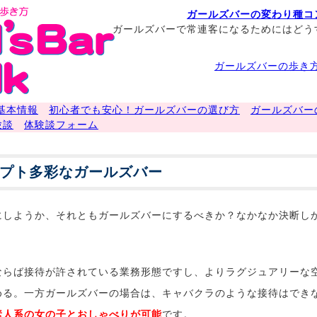
ガールズバーの変わり種コ
ガールズバーで常連客になるためにはどう
ガールズバーの歩き方
基本情報
初心者でも安心！ガールズバーの選び方
ガールズバー
験談
体験談フォーム
プト多彩なガールズバー
にしようか、それともガールズバーにするべきか？なかなか決断し
ならば接待が許されている業務形態ですし、よりラグジュアリーな
める。一方ガールズバーの場合は、キャバクラのような接待はでき
素人系の女の子とおしゃべりが可能
です。