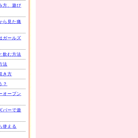
み方、遊び
から見た痛
はガールズ
と飲む方法
方法
説き方
う？
ーオープン
ズバーで遊
も使える