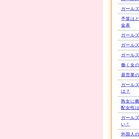
ガール
予算は
金表
ガール
ガールズ
ガール
働く女
昼営業
ガール
は？
熟女に癒
配女性
ガール
い！
外国人