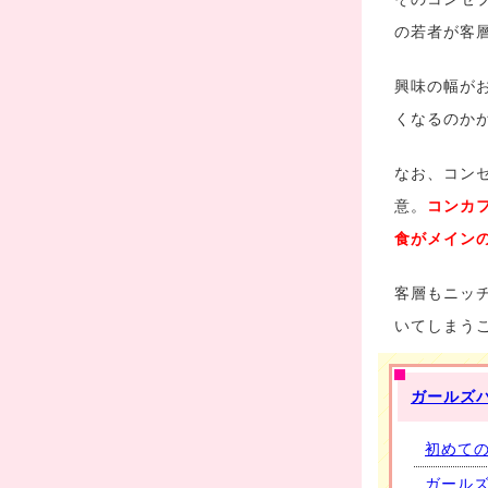
の若者が客
興味の幅が
くなるのか
なお、コン
意。
コンカ
食がメイン
客層もニッ
いてしまう
ガールズ
初めて
ガール