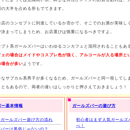
層の大半を占める所もでてきます。
お店のコンセプトに到達しているか否かで、そこでのお酒が美味し
が決まってしまうため、お店選びは慎重になるべきですよ。
セプト系ガールズバーはいわゆるコンカフェと混同されることもあ
フェの場合はメイドやコスプレ色が強く、アルコールが入る場所と
の場合が多い
ようです。
チなサブカル系男子が多くなるため、ガールズバーと同一視してし
こともあるので、両者の違いはしっかりと押さえておきましょう！
バー基本情報
ガールズバーの遊び方
のガールズバー遊び方の流れ
初心者はまず人気ガールズ
べ！
ズバーは風俗じゃないの？