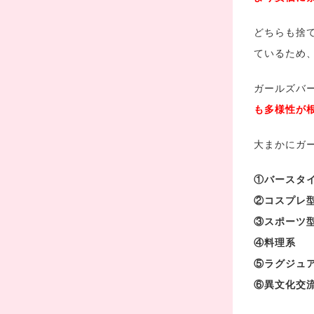
どちらも捨
ているため
ガールズバ
も多様性が
大まかにガ
①バースタ
②コスプレ
③スポーツ
④料理系
⑤ラグジュ
⑥異文化交