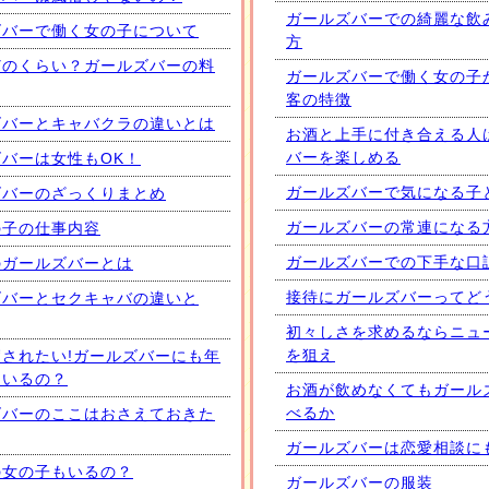
ガールズバーでの綺麗な飲
ズバーで働く女の子について
方
どのくらい？ガールズバーの料
ガールズバーで働く女の子
客の特徴
ズバーとキャバクラの違いとは
お酒と上手に付き合える人
バーを楽しめる
バーは女性もOK！
ガールズバーで気になる子
ズバーのざっくりまとめ
ガールズバーの常連になる
の子の仕事内容
ガールズバーでの下手な口
のガールズバーとは
接待にガールズバーってど
ズバーとセクキャバの違いと
初々しさを求めるならニュ
を狙え
されたい!ガールズバーにも年
はいるの？
お酒が飲めなくてもガール
べるか
ズバーのここはおさえておきた
ガールズバーは恋愛相談に
の女の子もいるの？
ガールズバーの服装