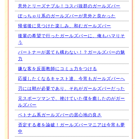
意外とリーズナブル！コスパ抜群のガールズバー
ぽっちゃり系のガールズバーが意外と良かった
帰省後に見つけた楽しみ、和むガールズバー
後輩の希望で行ったガールズバーに、俺もハマりそ
う
パートナーが居ても構わない！？ガールズバーの魅
力
嫌な客を反面教師にコミュ力をつける
応援したくなるキャスト達、今宵もガールズバーへ
刃には鞘が必要であり、それがガールズバーだった
元スポーツマンで、挫けていた僕を癒したのがガー
ルズバー
ベトナム系ガールズバーの居心地の良さ
否定する者を論破！ガールズバーマニアは今宵も夢
中