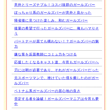
意外とリーズナブル！コスパ抜群のガールズバー
ぽっちゃり系のガールズバーが意外と良かった
帰省後に見つけた楽しみ、和むガールズバー
後輩の希望で行ったガールズバーに、俺もハマりそ
う
パートナーが居ても構わない！？ガールズバーの魅
力
嫌な客を反面教師にコミュ力をつける
応援したくなるキャスト達、今宵もガールズバーへ
刃には鞘が必要であり、それがガールズバーだった
元スポーツマンで、挫けていた僕を癒したのがガー
ルズバー
ベトナム系ガールズバーの居心地の良さ
否定する者を論破！ガールズバーマニアは今宵も夢
中