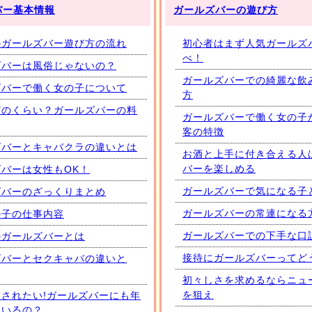
バー基本情報
ガールズバーの遊び方
のガールズバー遊び方の流れ
初心者はまず人気ガールズ
べ！
ズバーは風俗じゃないの？
ガールズバーでの綺麗な飲
ズバーで働く女の子について
方
どのくらい？ガールズバーの料
ガールズバーで働く女の子
客の特徴
ズバーとキャバクラの違いとは
お酒と上手に付き合える人
バーを楽しめる
バーは女性もOK！
ガールズバーで気になる子
ズバーのざっくりまとめ
ガールズバーの常連になる
の子の仕事内容
ガールズバーでの下手な口
のガールズバーとは
接待にガールズバーってど
ズバーとセクキャバの違いと
初々しさを求めるならニュ
を狙え
されたい!ガールズバーにも年
はいるの？