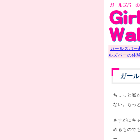
ガールズバー
ルズバーの体
ガール
ちょっと喉
ない。もっ
さすがにキ
めるもので
ー！