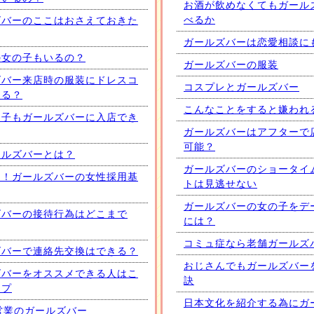
お酒が飲めなくてもガール
べるか
ズバーのここはおさえておきた
ガールズバーは恋愛相談に
の女の子もいるの？
ガールズバーの服装
ズバー来店時の服装にドレスコ
コスプレとガールズバー
ある？
こんなことをすると嫌われ
男子もガールズバーに入店でき
ガールズバーはアフターで
可能？
ールズバーとは？
ガールズバーのショータイ
る！ガールズバーの女性採用基
トは見逃せない
ガールズバーの女の子をデ
ズバーの接待行為はどこまで
には？
コミュ症なら老舗ガールズ
ズバーで連絡先交換はできる？
おじさんでもガールズバー
ズバーをオススメできる人はこ
訣
イプ
日本文化を紹介する為にガ
営業のガールズバー