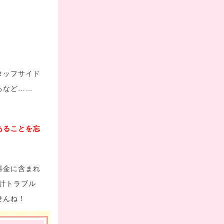
タッフサイド
るなど……
あることを忘
料金に含まれ
計トラブル
せんね！