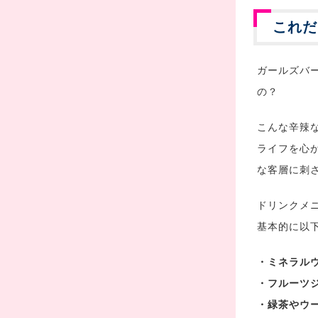
これだ
ガールズバ
の？
こんな辛辣
ライフを心
な客層に刺
ドリンクメ
基本的に以
・ミネラル
・フルーツ
・緑茶やウ