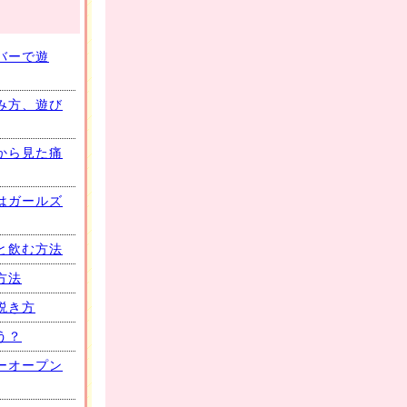
バーで遊
み方、遊び
から見た痛
はガールズ
と飲む方法
方法
説き方
う？
ーオープン