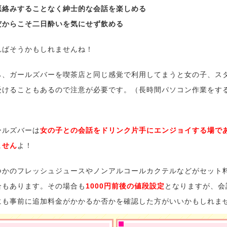
悪絡みすることなく紳士的な会話を楽しめる
だからこそ二日酔いを気にせず飲める
ればそうかもしれませんね！
ら、ガールズバーを喫茶店と同じ感覚で利用してまうと女の子、ス
受けることもあるので注意が必要です。（長時間パソコン作業をす
ールズバーは
女の子との会話をドリンク片手にエンジョイする場で
ません
よ！
つかのフレッシュジュースやノンアルコールカクテルなどがセット
合もあります。その場合も
1000円前後の値段設定
となりますが、会
にも事前に追加料金がかかるか否かを確認した方がいいかもしれま