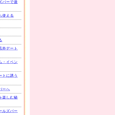
ズバーで遊
も使える
る
店外デート
ム・イベン
ートに誘う
バーへ
を楽しむ秘
ールズバー