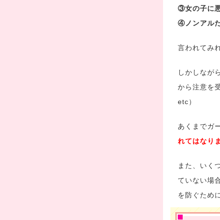
③女の子に
④ノンアル
言われてみ
しかしなが
から注意を
etc）
あくまでガ
れてはなり
また、いく
ていない場
を防ぐため