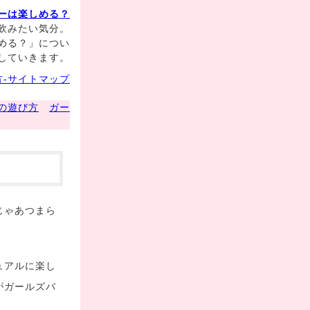
ーは楽しめる？
飲みたい気分。
める？」につい
していきます。
-サイトマップ
の遊び方
ガー
じゃあつまら
ュアルに楽し
がガールズバ