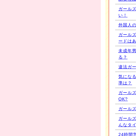
ガール
い！
外国人
ガール
ードは
未成年
る？
違法ガ
気にな
準は？
ガール
OK?
ガール
ガール
んなタ
24時間