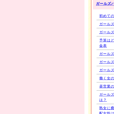
ガールズ
初めて
ガール
ガール
予算は
金表
ガール
ガールズ
ガール
働く女
昼営業
ガール
は？
熟女に癒
配女性