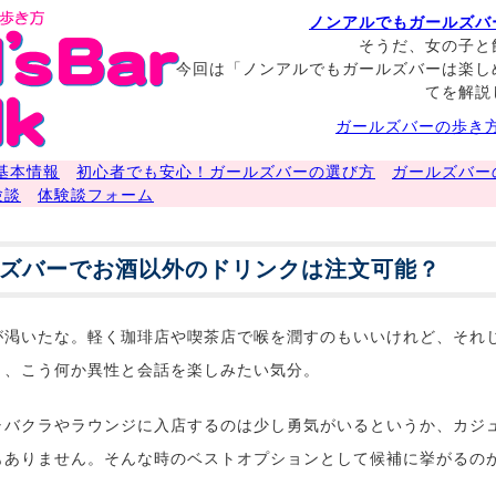
ノンアルでもガールズバ
そうだ、女の子と
今回は「ノンアルでもガールズバーは楽し
てを解説
ガールズバーの歩き方
基本情報
初心者でも安心！ガールズバーの選び方
ガールズバー
験談
体験談フォーム
ズバーでお酒以外のドリンクは注文可能？
が渇いたな。軽く珈琲店や喫茶店で喉を潤すのもいいけれど、それ
と、こう何か異性と会話を楽しみたい気分。
ャバクラやラウンジに入店するのは少し勇気がいるというか、カジ
もありません。そんな時のベストオプションとして候補に挙がるの