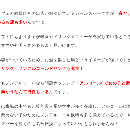
カフェと同様にその出店が相次いでいるガールズバーですが、
夜だ
めるお店も多い
んですよ。
セプトにもよりますが軽食やドリンクメニューが充実しているとこ
く女性や外国人客の姿もよく見かけます。
形容がついているため、お酒を楽しむ場というイメージが強いです
ドリンク、ノンアルコールドリンクも充実！
でもノンアルコールなら問題ナッシング！
アルコール0で女の子と
に向かうなんて男性もいる
んですよ。
ーは夜職の中でも比較的素人系や学生が多く在籍し、アルコールに
く飲めない子のためにノンアルコール飲料も多く揃えているので、
ルズバーを覗くのも気分転換になっていいかもしれませんね！